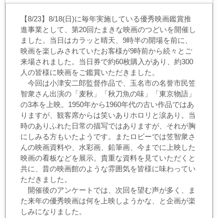
【8/23】8/18(日)に毎年実施している優秀映画鑑賞推
進事業として、第20回たまきな映画のつどいを開催し
ました。当日はカラッと晴天、9時半の開場を前に、
映画を楽しみされていたお客様が9時前から続々とご
来場されました。当日券で約60枚購入があり、約300
人の皆様に映画をご鑑賞いただきました。
今回は小津安二郎監督作品で、玉名市の名誉市民笠
智衆さん出演の「麦秋」「秋刀魚の味」「東京物語」
の3本を上映。1950年から1960年代の古い作品ではあ
りますが、観客席からは笑いありホロリと涙あり。当
時のありふれた日常の描写ではありますが、それが胸
にしみる方もいたようです。またロビーでは笠智衆さ
んの映画資料や、水彩画、鉛筆画、今までに上映した
映画の看板などを展示。貴重な資料を見ていただくと
共に、昔の映画館のような雰囲気を皆様に味わってい
ただきました。
開催後のアンケートでは、次回を望む声が多く、ま
た来年の優秀映画は何を上映しようかな、と企画が楽
しみになりました。