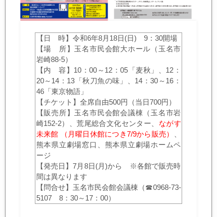
【日 時】令和6年8月18日(日) 9：30開場
【場 所】玉名市民会館大ホール（玉名市
岩崎88-5）
【内 容】10：00～12：05「麦秋」、12：
20～14：13「秋刀魚の味」、14：30～16：
46「東京物語」
【チケット】全席自由500円（当日700円）
【販売所】玉名市民会館会議棟（玉名市岩
崎152-2）、荒尾総合文化センター、
ながす
未来館 （月曜日休館につき7/9から販売）
、
熊本県立劇場窓口、熊本県立劇場ホームペ
ージ
【発売日】7月8日(月)から ※各館で販売時
間は異なります
【問合せ】玉名市民会館会議棟（☎0968-73-
5107 8：30～17：00）