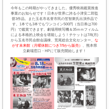
今年もこの時期がやってきました。優秀映画鑑賞推進
事業のお知らせです！日本が世界に誇る小津安二郎監
督3作品。また玉名市名誉市民の笠智衆氏出演作品で
す。1本でも3本でもワンコイン500円（当日券は700
円）で鑑賞できます。劇場用映写機＆35ｍｍフィルム
による本格的上映会を堪能しよう！チケットは7/8(月)
から玉名市民会館会議棟、荒尾総合文化センター、
な
がす未来館（月曜休館につき7/9から販売）
、熊本県
立劇場窓口・HPにて販売開始します！