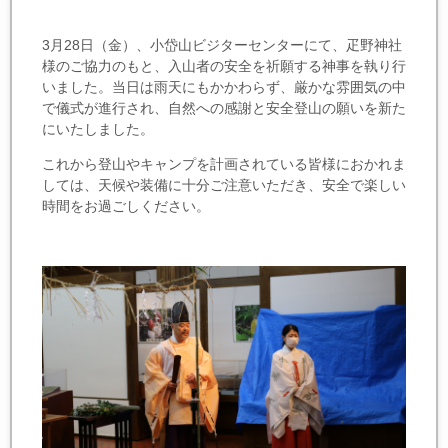
3月28日（金）、小岱山ビジターセンターにて、疋野神社
様のご協力のもと、入山者の安全を祈願する神事を執り行
いました。当日は雨天にもかかわらず、厳かな雰囲気の中
で儀式が進行され、自然への感謝と安全登山の願いを新た
にいたしました。
これから登山やキャンプを計画されている皆様におかれま
しては、天候や装備に十分ご注意いただき、安全で楽しい
時間をお過ごしください。