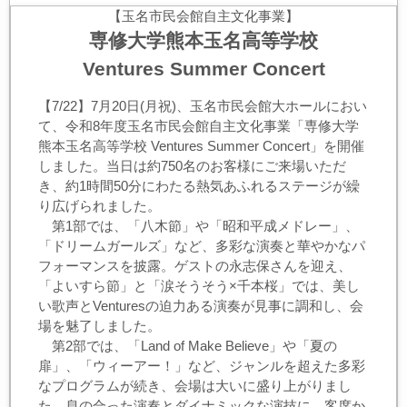
【玉名市民会館自主文化事業】
専修大学熊本玉名高等学校
Ventures Summer Concert
【7/22】7月20日(月祝)、玉名市民会館大ホールにおい
て、令和8年度玉名市民会館自主文化事業「専修大学
熊本玉名高等学校 Ventures Summer Concert」を開催
しました。当日は約750名のお客様にご来場いただ
き、約1時間50分にわたる熱気あふれるステージが繰
り広げられました。
第1部では、「八木節」や「昭和平成メドレー」、
「ドリームガールズ」など、多彩な演奏と華やかなパ
フォーマンスを披露。ゲストの永志保さんを迎え、
「よいすら節」と「涙そうそう×千本桜」では、美し
い歌声とVenturesの迫力ある演奏が見事に調和し、会
場を魅了しました。
第2部では、「Land of Make Believe」や「夏の
扉」、「ウィーアー！」など、ジャンルを超えた多彩
なプログラムが続き、会場は大いに盛り上がりまし
た。息の合った演奏とダイナミックな演技に、客席か