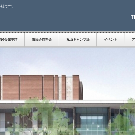
公社です。
T
市民会館申請
市民会館料金
丸山キャンプ場
イベント
ア