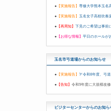
●
【実施報告
】
専修大学熊本玉名高校Ve
●
【実施報告】
玉名女子高校吹奏
●
【再周知】
下見のご希望は事前
●
【お得な情報】
平日のホールが
玉名市弓道場からのお知らせ
●
【実施報告】
🏹令和8年度、弓
●
【告知】
令和9年度に大規模改修
ビジターセンターからのお知ら