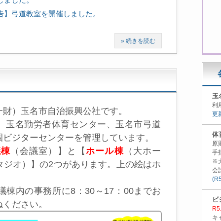
告】弓道教室を開催しました。
» 続きを読む
玉
利
財）玉名市自治振興公社です。
更
、玉名勤労者体育センター、玉名市弓道
体
園ビジターセンターを管理しています。
原
議棟
（会議室）】と【
ホール棟
（大ホー
手
※
タジオ）】の2つがあります。上の絵はホ
会
(R
内の事務所に8：30～17：00までお
ビ
ねください。
R
キ