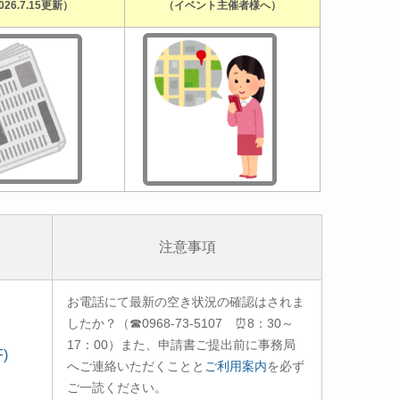
026.7.15更新）
（イベント主催者様へ）
注意事項
お電話にて最新の空き状況の確認はされま
したか？（☎0968-73-5107 ⏰8：30～
17：00）また、申請書ご提出前に事務局
)
へご連絡いただくことと
ご利用案内
を必ず
ご一読ください。