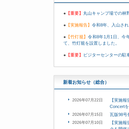
●
【重要】
丸山キャンプ場での林
●
【実施報告】
令和8年、入山さ
●
【竹灯籠】
令和8年1月1日、
て、竹灯籠を設置しました。
●
【重要】
ビジターセンターの駐
新着お知らせ（総合）
2026年07月22日
【実施報告
Conce
2026年07月15日
瓦版98
2026年07月10日
【実施報
クを開催