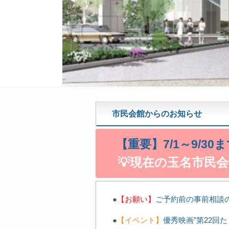
市民会館からのお知らせ
【重要】7/1～9/3
💡現在の玉名市民
●
【お願い
】
ご予約前の事前相談
●
【イベント】
優秀映画”第22回