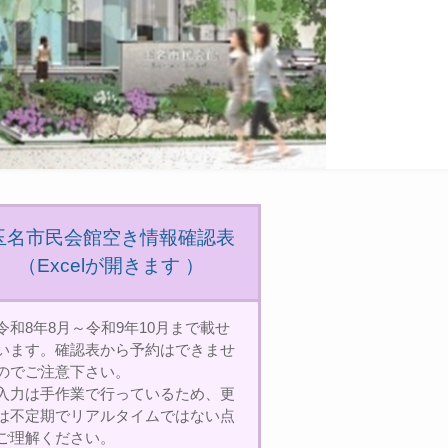
玉名市民会館空き情報確認表
（Excelが開きます ）
令和8年8月～令和9年10月まで載せ
います。確認表から予約はできませ
のでご注意下さい。
入力は手作業で行っているため、更
は不定期でリアルタイムではない点
ご理解ください。