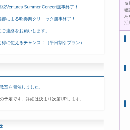
※
ntures Summer Concert無事終了！
確
あ
楽部による吹奏楽クリニック無事終了！
活
にご連絡をお願いします。
お得に使えるチャンス！（平日割引プラン）
道教室を開催しました。
の予定です。詳細は決まり次第UPします。
せ