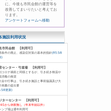
に、今後も市民会館の運営等を
改善してまいりたいと考えてお
ります。
アンケートフォームへ移動
各施設利用状況
名市民会館 【利用可】
用条件の廃止、感染症対策の基本的指針
(R5.5/8
新)
育センター・弓道場 【利用可】
則コロナ禍前と同様とするが、引き続き検温や
指消毒の推奨
大会や行事は、引き続き施設と事前協議及び大
計画書の提出要
5.5/8更新)
ジターセンター 【利用可】
5.4/1から休館無し（年末年始以外）
ャンプ場は通年利用可