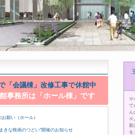
0まで「会議棟」改修工事で休館中
会館事務所は「ホール棟」です
※
て
ん
のお願い（ホール）
※
新
たまきな映画のつどい”開催のお知らせ
を